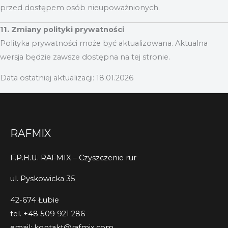
przed dostępem osób nieupoważnionych.
11. Zmiany polityki prywatności
Polityka prywatności może być aktualizowana. Aktualna
wersja będzie zawsze dostępna na tej stronie.
Data ostatniej aktualizacji: 18.01.2026
RAFMIX
F.P.H.U. RAFMIX – Czyszczenie rur
ul. Pyskowicka 35
42-674 Łubie
tel. +48 509 921 286
email: kontakt@rafmix.com